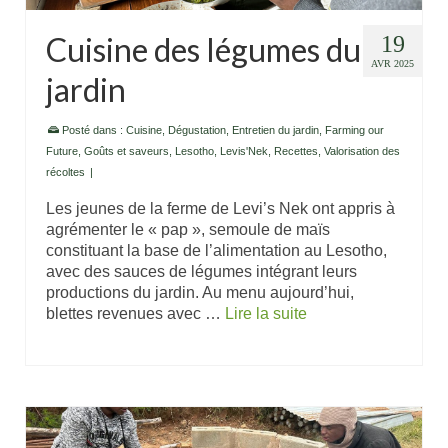
Cuisine des légumes du
19
AVR 2025
jardin
Posté dans :
Cuisine
,
Dégustation
,
Entretien du jardin
,
Farming our
Future
,
Goûts et saveurs
,
Lesotho
,
Levis'Nek
,
Recettes
,
Valorisation des
récoltes
|
Les jeunes de la ferme de Levi’s Nek ont appris à
agrémenter le « pap », semoule de maïs
constituant la base de l’alimentation au Lesotho,
avec des sauces de légumes intégrant leurs
productions du jardin. Au menu aujourd’hui,
blettes revenues avec …
Lire la suite