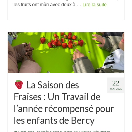
les fruits ont mûri avec deux à …
Lire la suite
La Saison des
22
MAI 2025
Fraises : Un Travail de
l’année récompensé pour
les enfants de Bercy
Posté dans :
Activités autour du jardin
,
Art & Nature
,
Dégustation
,