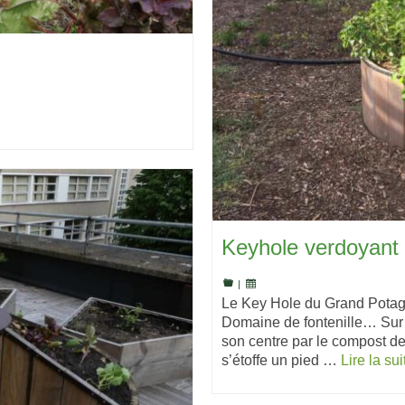
Keyhole verdoyant
|
Le Key Hole du Grand Potage
Domaine de fontenille… Sur c
son centre par le compost de
s’étoffe un pied …
Lire la sui