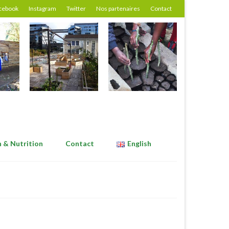
cebook
Instagram
Twitter
Nos partenaires
Contact
n & Nutrition
Contact
English