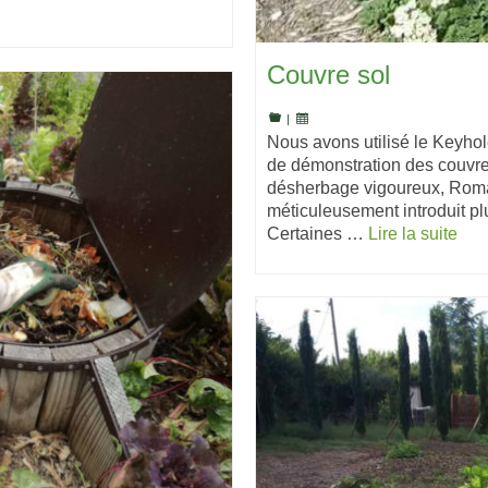
Couvre sol
|
Nous avons utilisé le Keyho
de démonstration des couvre-
désherbage vigoureux, Romai
méticuleusement introduit plu
Certaines …
Lire la suite