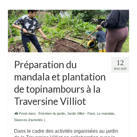
Préparation du
12
MAI 2026
mandala et plantation
de topinambours à la
Traversine Villiot
Posté dans :
Entretien du jardin
,
Jardin Villiot - Paris
,
Le mandala
,
Séances d'activités
|
Dans le cadre des activités organisées au jardin