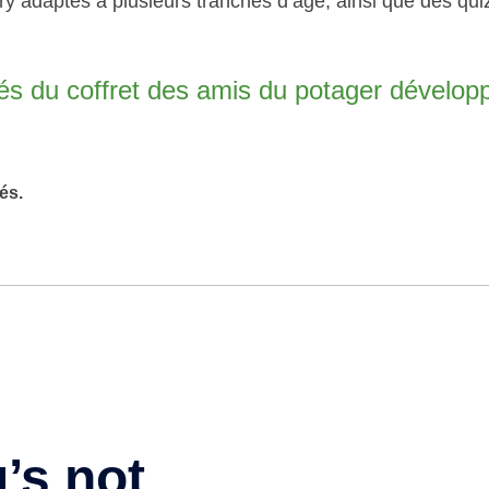
 adaptés à plusieurs tranches d’âge, ainsi que des qui
irés du coffret des amis du potager dévelop
és.