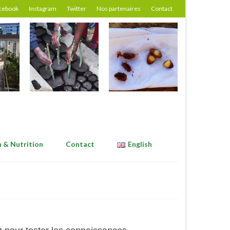
cebook
Instagram
Twitter
Nos partenaires
Contact
n & Nutrition
Contact
English