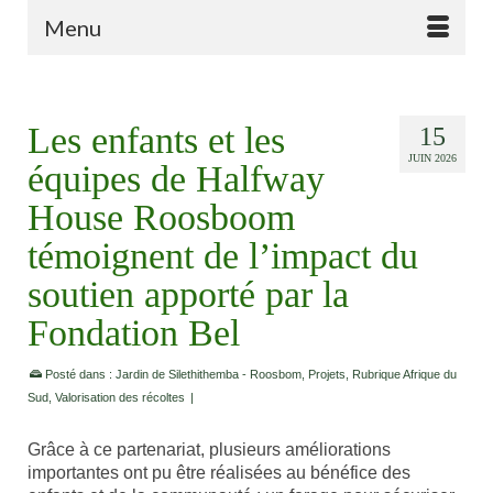
Menu
Les enfants et les
15
JUIN 2026
équipes de Halfway
House Roosboom
témoignent de l’impact du
soutien apporté par la
Fondation Bel
Posté dans :
Jardin de Silethithemba - Roosbom
,
Projets
,
Rubrique Afrique du
Sud
,
Valorisation des récoltes
|
Grâce à ce partenariat, plusieurs améliorations
importantes ont pu être réalisées au bénéfice des