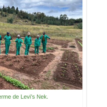
erme de Levi’s Nek.