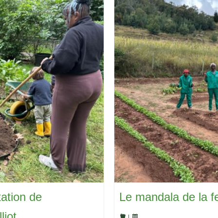
ation de
Le mandala de la f
liot
|