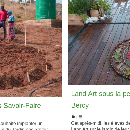
Land Art sous la pe
Bercy
 Savoir-Faire
|
Cet après-midi, les élèves d
ouhaité implanter un
Land Art sur le jardin de leu
in du Jardin des Savoir-