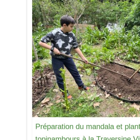
Préparation du mandala et plant
topinambours à la Traversine Vil