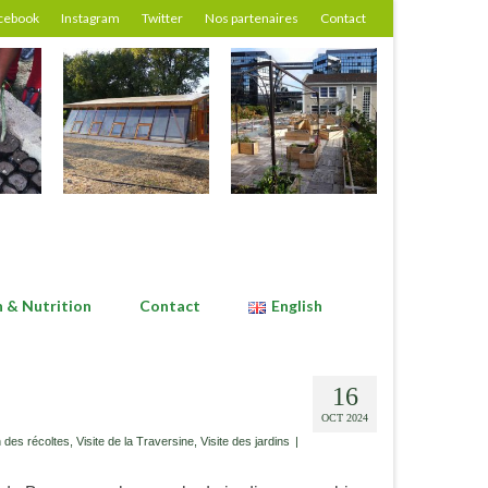
cebook
Instagram
Twitter
Nos partenaires
Contact
n & Nutrition
Contact
English
16
OCT 2024
n des récoltes
,
Visite de la Traversine
,
Visite des jardins
|