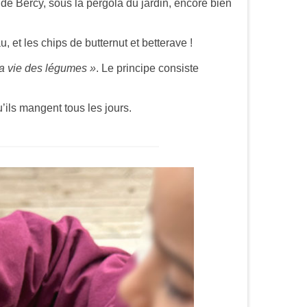
 de Bercy, sous la pergola du jardin, encore bien
u, et les chips de butternut et betterave !
la vie des légumes »
. Le principe consiste
’ils mangent tous les jours.