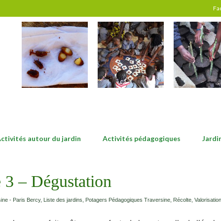
Fa
ctivités autour du jardin
Activités pédagogiques
Jardi
 3 – Dégustation
ine - Paris Bercy
,
Liste des jardins
,
Potagers Pédagogiques Traversine
,
Récolte
,
Valorisatio