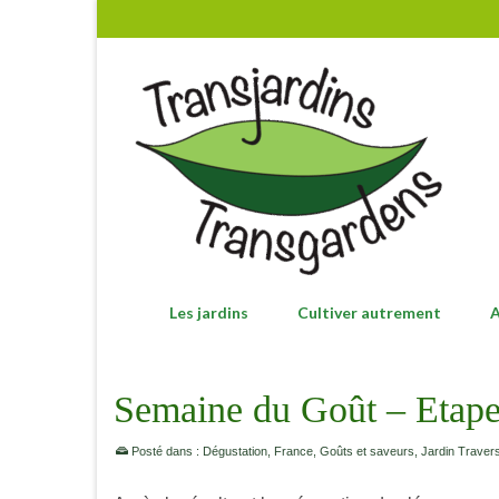
Les jardins
Cultiver autrement
A
Semaine du Goût – Etape
Posté dans :
Dégustation
,
France
,
Goûts et saveurs
,
Jardin Travers