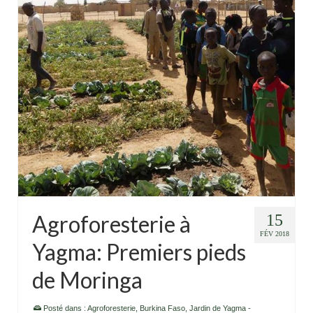
Agroforesterie à
15
FÉV 2018
Yagma: Premiers pieds
de Moringa
Posté dans :
Agroforesterie
,
Burkina Faso
,
Jardin de Yagma -