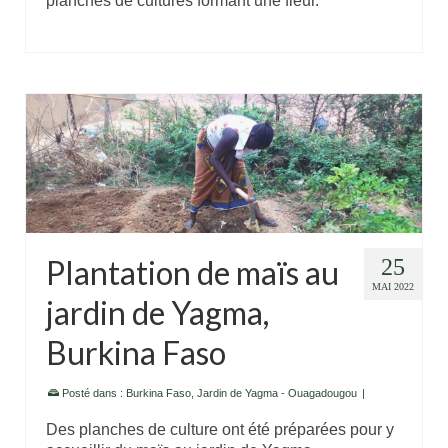
planches de cultures formant une fleur.
Plantation de maïs au
25
MAI 2022
jardin de Yagma,
Burkina Faso
Posté dans :
Burkina Faso
,
Jardin de Yagma - Ouagadougou
|
Des planches de culture ont été préparées pour y