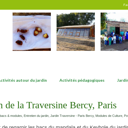
Fa
ctivités autour du jardin
Activités pédagogiques
Jardi
n de la Traversine Bercy, Paris
 bacs & modules
,
Entretien du jardin
,
Jardin Traversine - Paris Bercy
,
Modules de Culture
,
Po
 et de regarnir les bacs du mandala et du Keyhole du jardi