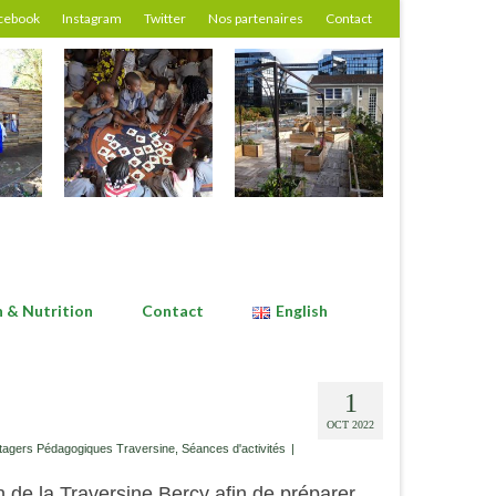
cebook
Instagram
Twitter
Nos partenaires
Contact
n & Nutrition
Contact
English
1
OCT 2022
tagers Pédagogiques Traversine
,
Séances d'activités
|
n de la Traversine Bercy afin de préparer