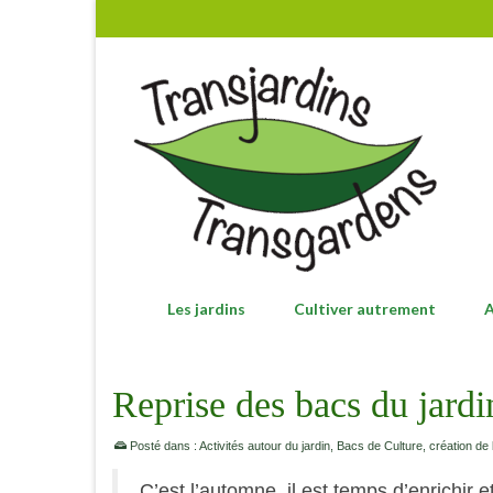
Les jardins
Cultiver autrement
A
Reprise des bacs du jardi
Posté dans :
Activités autour du jardin
,
Bacs de Culture
,
création de
C’est l’automne, il est temps d’enrichir