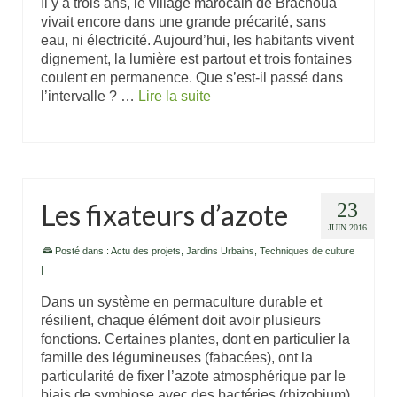
Il y a trois ans, le village marocain de Brachoua
vivait encore dans une grande précarité, sans
eau, ni électricité. Aujourd’hui, les habitants vivent
dignement, la lumière est partout et trois fontaines
coulent en permanence. Que s’est-il passé dans
l’intervalle ? …
Lire la suite
Les fixateurs d’azote
23
JUIN 2016
Posté dans :
Actu des projets
,
Jardins Urbains
,
Techniques de culture
|
Dans un système en permaculture durable et
résilient, chaque élément doit avoir plusieurs
fonctions. Certaines plantes, dont en particulier la
famille des légumineuses (fabacées), ont la
particularité de fixer l’azote atmosphérique par le
biais de symbiose avec des bactéries (rhizobium)