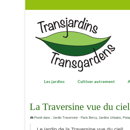
Les jardins
Cultiver autrement
A
La Traversine vue du ciel
Posté dans :
Jardin Traversine - Paris Bercy
,
Jardins Urbains
,
Pota
Le jardin de la Traversine vue du ciel!