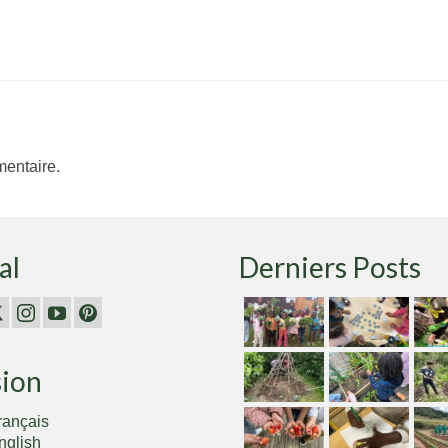
entaire.
al
Derniers Posts
sion
rançais
nglish