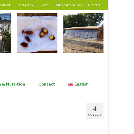
cebook
Instagram
Twitter
Nos partenaires
Contact
n & Nutrition
Contact
English
4
OCT 2018