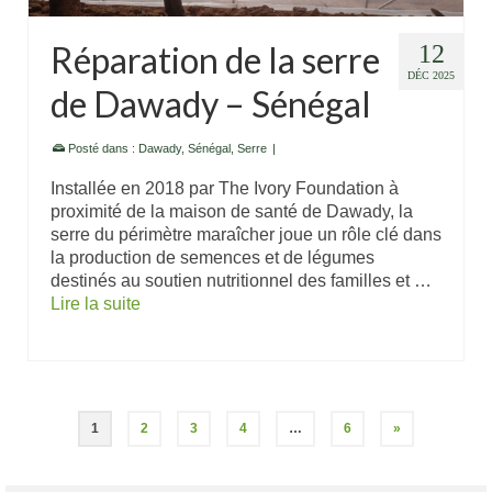
Réparation de la serre
12
DÉC 2025
de Dawady – Sénégal
Posté dans :
Dawady
,
Sénégal
,
Serre
|
Installée en 2018 par The Ivory Foundation à
proximité de la maison de santé de Dawady, la
serre du périmètre maraîcher joue un rôle clé dans
la production de semences et de légumes
destinés au soutien nutritionnel des familles et …
Lire la suite
1
2
3
4
…
6
»