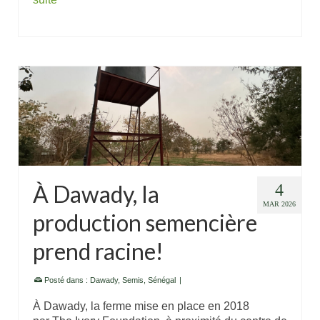
À Dawady, la
4
MAR 2026
production semencière
prend racine!
Posté dans :
Dawady
,
Semis
,
Sénégal
|
À Dawady, la ferme mise en place en 2018