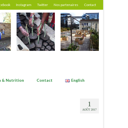
cebook
Instagram
Twitter
Nos partenaires
Contact
n & Nutrition
Contact
English
1
AOÛT 2017