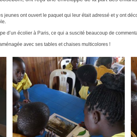
s jeunes ont ouvert le paquet qui leur était adressé et y ont déco
le.
-type d’un écolier à Paris, ce qui a suscité beaucoup de comment
e aménagée avec ses tables et chaises multicolores !