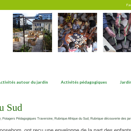
Fa
ctivités autour du jardin
Activités pédagogiques
Jardi
du Sud
y
,
Potagers Pédagogiques Traversine
,
Rubrique Afrique du Sud
,
Rubrique découverte des jar
oosebom, ont reçu une enveloppe de la part des enfants 