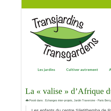
Les jardins
Cultiver autrement
A
La « valise » d’Afrique 
Posté dans :
Echanges inter-projets
,
Jardin Traversine - Paris Berc
Les enfants du centre Siletithemba de R