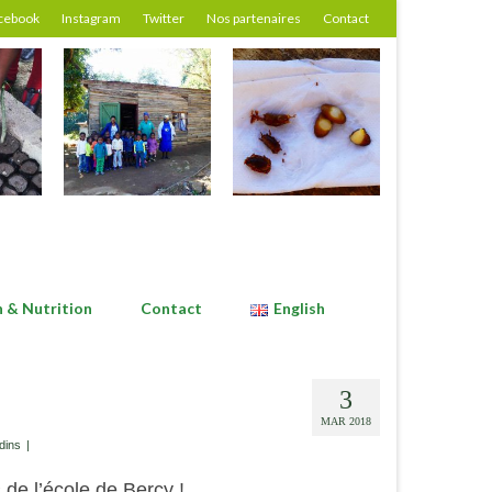
cebook
Instagram
Twitter
Nos partenaires
Contact
n & Nutrition
Contact
English
3
MAR 2018
dins
|
de l’école de Bercy !