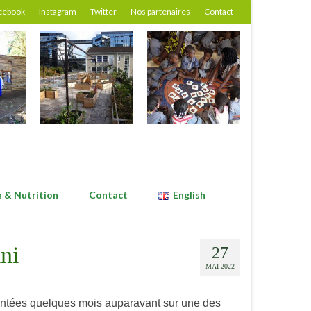
cebook
Instagram
Twitter
Nos partenaires
Contact
n & Nutrition
Contact
English
ni
27
MAI 2022
lantées quelques mois auparavant sur une des