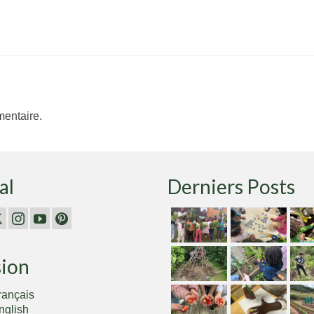
entaire.
al
Derniers Posts
sion
rançais
nglish