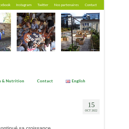
cebook
Instagram
Twitter
Nos partenaires
Contact
n & Nutrition
Contact
English
15
OCT 2022
 continué sa croissance.