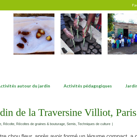
Fa
ctivités autour du jardin
Activités pédagogiques
Jardi
din de la Traversine Villiot, Paris
e
,
Récolte
,
Récoltes de graines & bouturage
,
Semis
,
Techniques de culture
|
 notre chou fleur, après avoir formé un légume compact, a