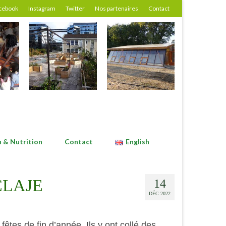
cebook
Instagram
Twitter
Nos partenaires
Contact
n & Nutrition
Contact
English
 CLAJE
14
DÉC 2022
tes de fin d’année. Ils y ont collé des