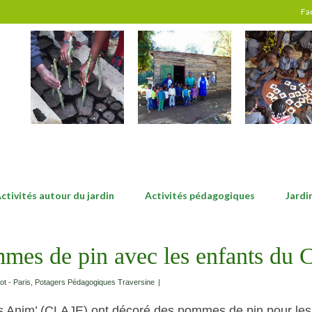
Fa
ctivités autour du jardin
Activités pédagogiques
Jardi
mmes de pin avec les enfants du
iot - Paris
,
Potagers Pédagogiques Traversine
|
is Anim’ (CLAJE) ont décoré des pommes de pin pour les fê