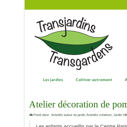
Les jardins
Cultiver autrement
A
Atelier décoration de po
Posté dans :
Activités autour du jardin
,
Activités créatives
,
Jardin Vill
Les enfants accueillis par le Centre Par