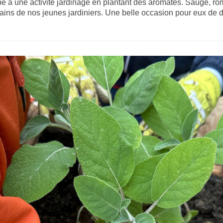
pé à une activité jardinage en plantant des aromates. Sauge, ro
ains de nos jeunes jardiniers. Une belle occasion pour eux de dé