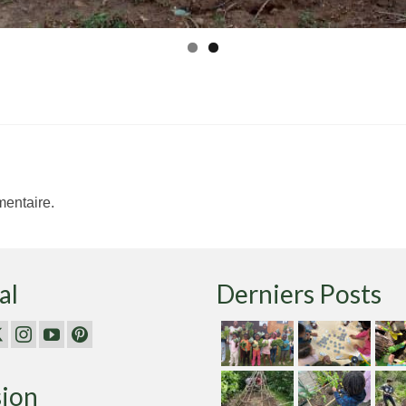
entaire.
al
Derniers Posts
sion