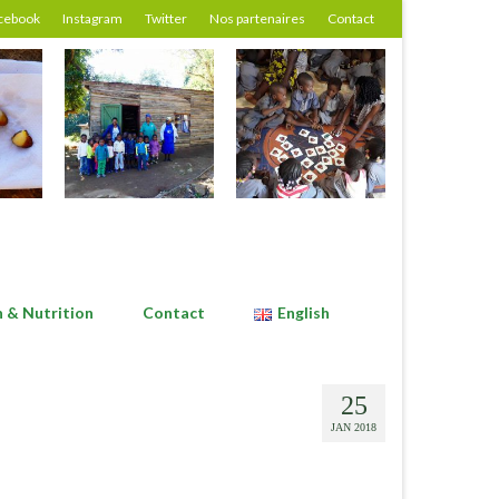
cebook
Instagram
Twitter
Nos partenaires
Contact
n & Nutrition
Contact
English
25
JAN 2018