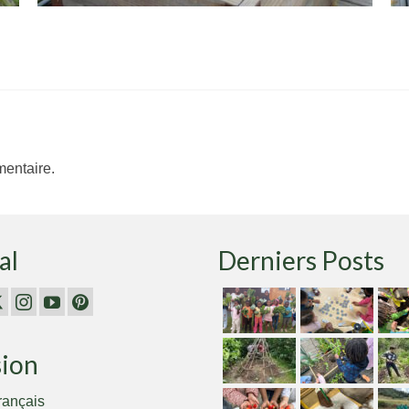
entaire.
al
Derniers Posts
sion
rançais