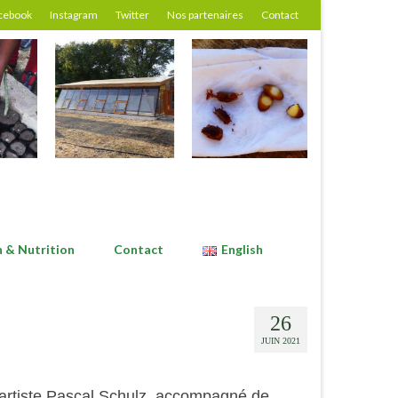
cebook
Instagram
Twitter
Nos partenaires
Contact
n & Nutrition
Contact
English
26
JUIN 2021
’artiste Pascal Schulz, accompagné de