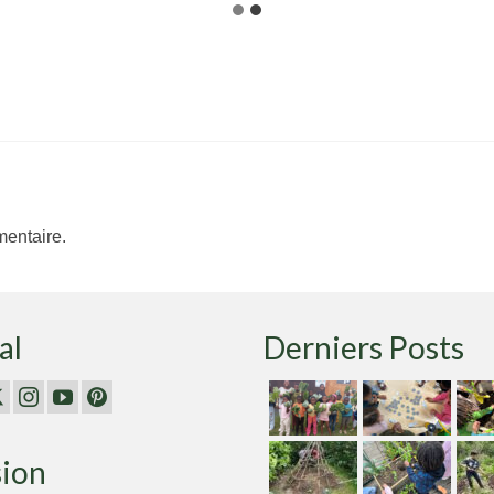
entaire.
al
Derniers Posts
sion