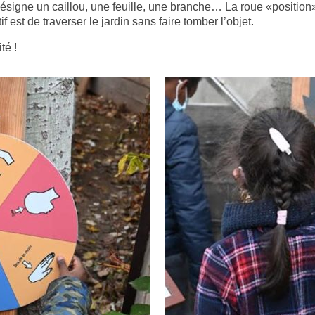
désigne un caillou, une feuille, une branche… La roue «position»
if est de traverser le jardin sans faire tomber l’objet.
ité !