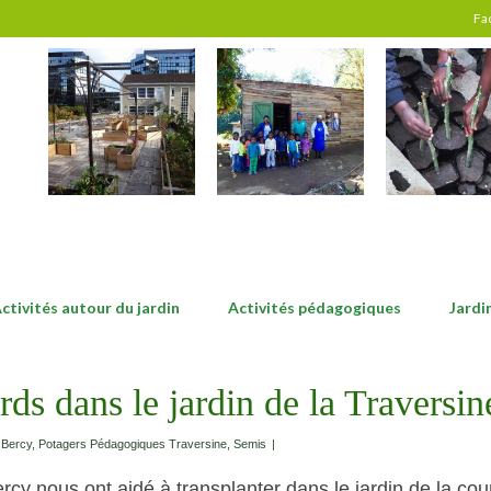
Fa
ctivités autour du jardin
Activités pédagogiques
Jardi
rds dans le jardin de la Traversin
 Bercy
,
Potagers Pédagogiques Traversine
,
Semis
|
cy nous ont aidé à transplanter dans le jardin de la cour 