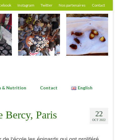
cebook
Instagram
Twitter
Nos partenaires
Contact
n & Nutrition
Contact
English
e Bercy, Paris
22
OCT 2022
de l’école les épinards qui ont proliféré