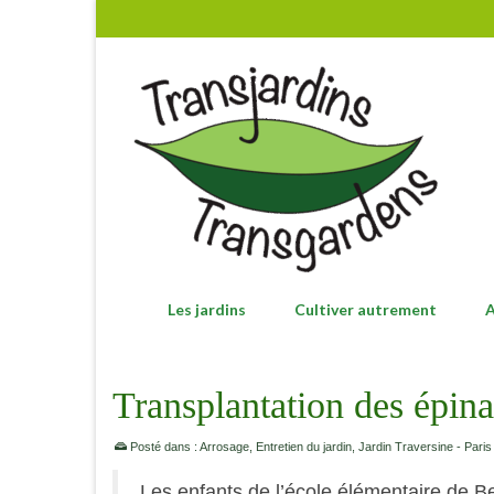
Les jardins
Cultiver autrement
A
Transplantation des épina
Posté dans :
Arrosage
,
Entretien du jardin
,
Jardin Traversine - Paris
Les enfants de l’école élémentaire de Ber