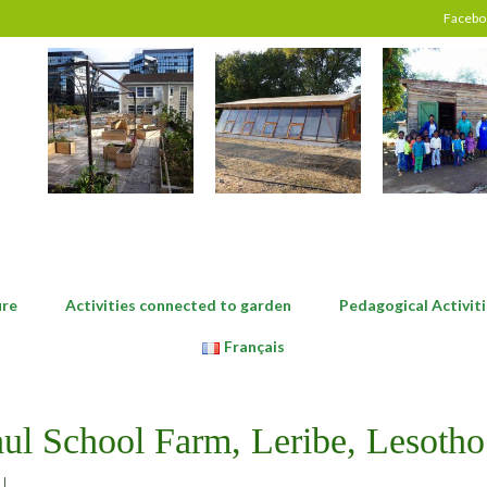
Facebo
ure
Activities connected to garden
Pedagogical Activiti
Français
aul School Farm, Leribe, Lesotho
|