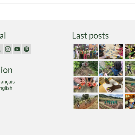
al
Last posts
sion
rançais
nglish