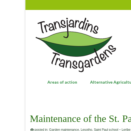
Areas of action
Alternative Agricult
Maintenance of the St. P
posted in:
Garden maintenance
,
Lesotho
,
Saint Paul school – Leribe