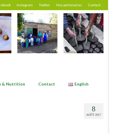
cebook
Instagram
Twitter
Nos partenaires
Contact
n & Nutrition
Contact
English
8
AOÛT 2017