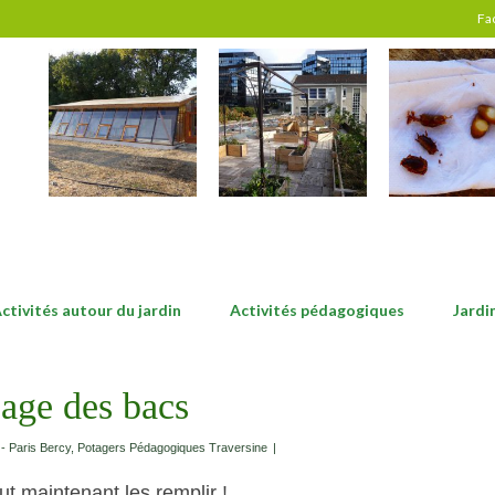
Fa
ctivités autour du jardin
Activités pédagogiques
Jardi
age des bacs
 - Paris Bercy
,
Potagers Pédagogiques Traversine
|
aut maintenant les remplir !