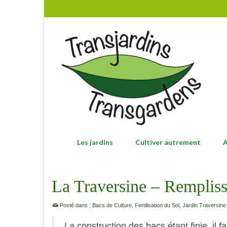
Les jardins
Cultiver autrement
A
La Traversine – Rempliss
Posté dans :
Bacs de Culture
,
Fertilisation du Sol
,
Jardin Traversine
La construction des bacs étant finie, il f