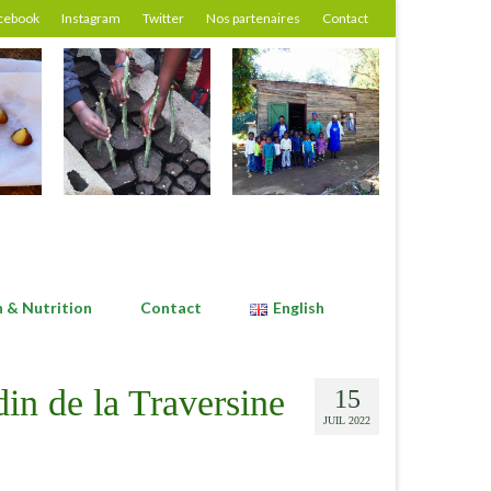
cebook
Instagram
Twitter
Nos partenaires
Contact
n & Nutrition
Contact
English
rdin de la Traversine
15
JUIL 2022