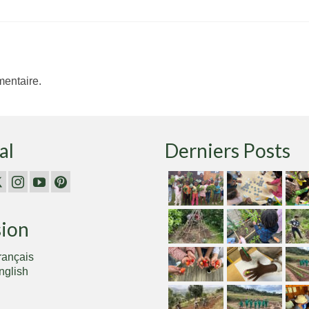
entaire.
al
Derniers Posts
sion
rançais
nglish