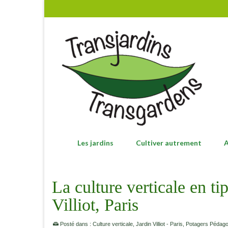
Les jardins
Cultiver autrement
A
La culture verticale en ti
Villiot, Paris
Posté dans :
Culture verticale
,
Jardin Villiot - Paris
,
Potagers Pédago